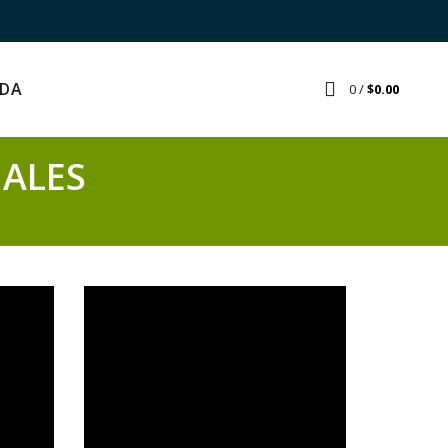
NDA
0
/
$
0.00
NALES