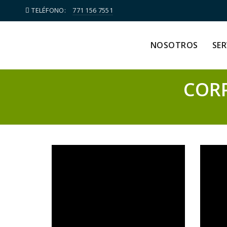
TELÉFONO:
771 156 7551
NOSOTROS
SER
CORP