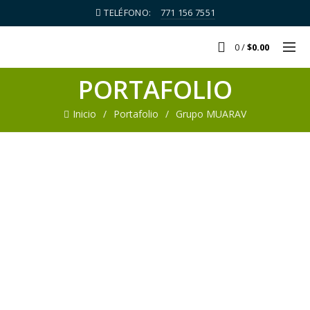
TELÉFONO:
771 156 7551
0
/
$
0.00
PORTAFOLIO
Inicio
Portafolio
Grupo MUARAV