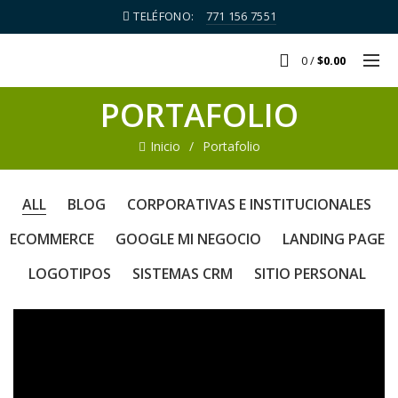
TELÉFONO:
771 156 7551
0
/
$
0.00
PORTAFOLIO
Inicio
Portafolio
ALL
BLOG
CORPORATIVAS E INSTITUCIONALES
ECOMMERCE
GOOGLE MI NEGOCIO
LANDING PAGE
LOGOTIPOS
SISTEMAS CRM
SITIO PERSONAL