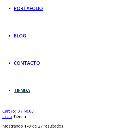
PORTAFOLIO
BLOG
CONTACTO
TIENDA
Cart (
o
)
0
/
$
0.00
Inicio
Tienda
Mostrando 1–9 de 27 resultados