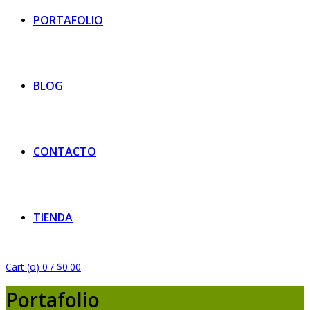
PORTAFOLIO
BLOG
CONTACTO
TIENDA
Cart (
o
)
0
/
$
0.00
Portafolio