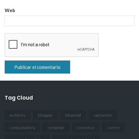
Web
Tag Cloud
archivos
blogger
bluemail
captación
computadora
congelar
corovirus
correo