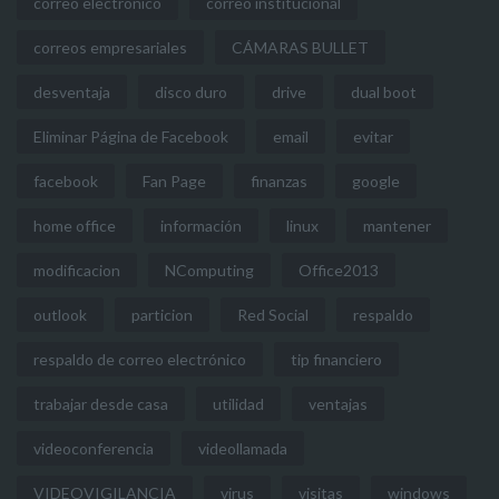
correo electrónico
correo institucional
correos empresariales
CÁMARAS BULLET
desventaja
disco duro
drive
dual boot
Eliminar Página de Facebook
email
evitar
facebook
Fan Page
finanzas
google
home office
información
linux
mantener
modificacion
NComputing
Office2013
outlook
particion
Red Social
respaldo
respaldo de correo electrónico
tip financiero
trabajar desde casa
utilidad
ventajas
videoconferencia
videollamada
VIDEOVIGILANCIA
virus
visitas
windows