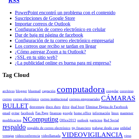
RSS
PowerPoint encontró un problema con el contenido
Suscripciones de Google Store
Importar correos de Outlook
Configuración de correo electrónico en celular
Dar de baja mi página de facebook
Configuración de tu correo electrónico empresarial
Los correos que recibo se tardan en llegar
¿Cómo agregar Zoom a tu Outlook?
¿SSL en tu sitio web?
¿La publicidad online es buena para mi empresa?
Tag Cloud
computadora
archivos
blogger
bluemail
captación
congelar
corovirus
CÁMARAS
correo
correo electrónico
correo institucional
correos empresariales
BULLET
desventaja
disco duro
drive
dual boot
Eliminar Página de Facebook
email
evitar
facebook
Fan Page
finanzas
google
home office
información
linux
mantener
NComputing
modificacion
Office2013
outlook
particion
Red Social
respaldo
respaldo de correo electrónico
tip financiero
trabajar desde casa
utilidad
VIDEOVIGILANCIA
ventajas
videoconferencia
videollamada
virus