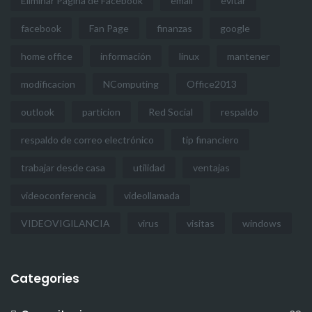
Eliminar Página de Facebook
email
evitar
facebook
Fan Page
finanzas
google
home office
información
linux
mantener
modificacion
NComputing
Office2013
outlook
particion
Red Social
respaldo
respaldo de correo electrónico
tip financiero
trabajar desde casa
utilidad
ventajas
videoconferencia
videollamada
VIDEOVIGILANCIA
virus
visitas
windows
Categories