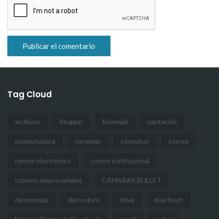
Tag Cloud
archivos
blogger
bluemail
captación
computadora
congelar
corovirus
correo
correo electrónico
correo institucional
correos empresariales
CÁMARAS BULLET
desventaja
disco duro
drive
dual boot