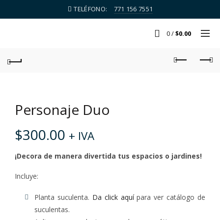
TELÉFONO:
771 156 7551
0
/
$
0.00
Personaje Duo
$
300.00
+ IVA
¡Decora de manera divertida tus espacios o jardines!
Incluye:
Planta suculenta.
Da click aquí
para ver catálogo de
suculentas.