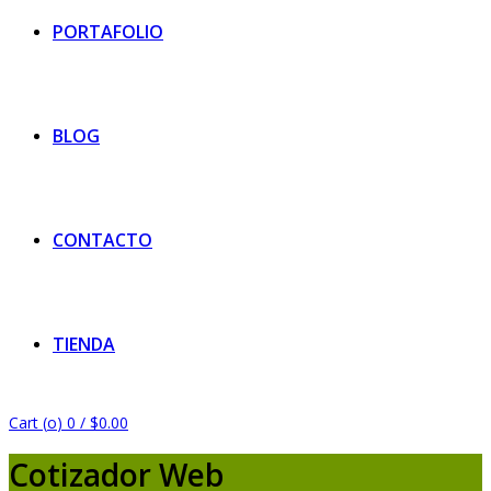
PORTAFOLIO
BLOG
CONTACTO
TIENDA
Cart (
o
)
0
/
$
0.00
Cotizador Web