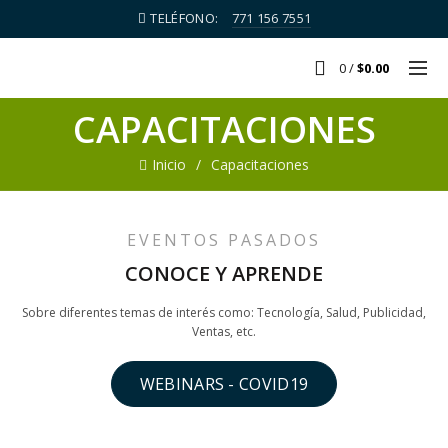
TELÉFONO:
771 156 7551
0
/
$
0.00
CAPACITACIONES
Inicio
Capacitaciones
EVENTOS PASADOS
CONOCE Y APRENDE
Sobre diferentes temas de interés como: Tecnología, Salud, Publicidad,
Ventas, etc.
WEBINARS - COVID19