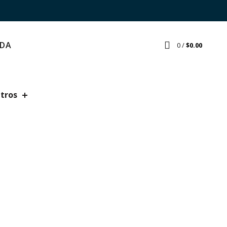
NDA
0
/
$
0.00
ltros