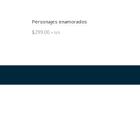
Personajes enamorados
$
299.00
+ IVA
Seleccionar opciones