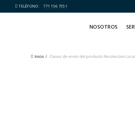
TELÉFONO:
771 156 7551
NOSOTROS
SER
Inicio
Clases de envío del producto
Recoleccion Loca