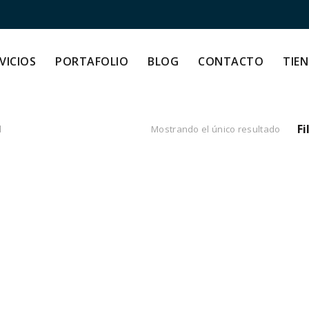
VICIOS
PORTAFOLIO
BLOG
CONTACTO
TIE
Fi
l
Mostrando el único resultado