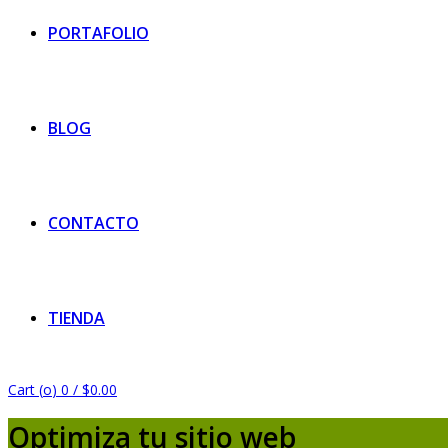
PORTAFOLIO
BLOG
CONTACTO
TIENDA
Cart (
o
)
0
/
$
0.00
Optimiza tu sitio web